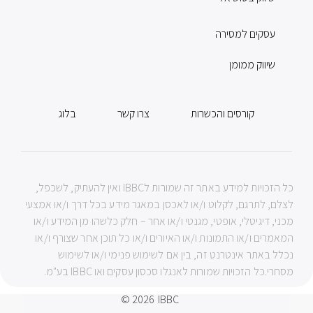
עסקים למסירה
שיווק ממומן
קורסים והכשרות
צרו קשר
בלוג
כל הזכויות למידע באתר זה שמורות לIBBC ואין להעתיק, לשכפל,
לצלם, לתרגם, לקלוט ו/או לאכסן במאגר מידע בכל דרך ו/או אמצעי
מכני, דיגיטלי, אופטי, מגנטי ו/או אחר – חלק כלשהו מן המידע ו/או
המאמרים ו/או התמונות ו/או האיורים ו/או כל תוכן אחר שצורף ו/או
נכלל באתר אינטרנט זה, בין אם לשימוש פנימי ו/או לשימוש
מסחרי.כל הזכויות שמורות לאנגלו סכסון עסקים ואו IBBC בע"מ.
© 2026
IBBC