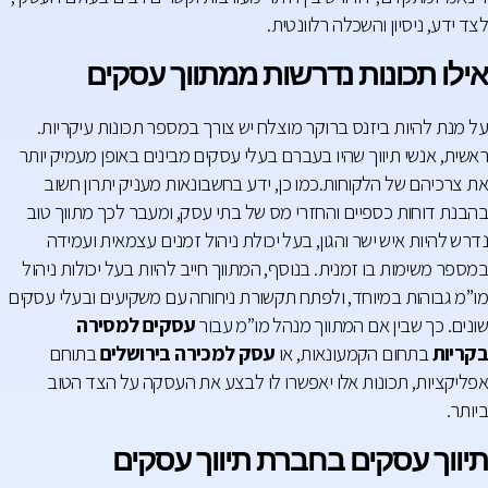
לצד ידע, ניסיון והשכלה רלוונטית.
אילו תכונות נדרשות ממתווך עסקים
על מנת להיות ביזנס ברוקר מוצלח יש צורך במספר תכונות עיקריות.
ראשית, אנשי תיווך שהיו בעברם בעלי עסקים מבינים באופן מעמיק יותר
את צרכיהם של הלקוחות.כמו כן, ידע בחשבונאות מעניק יתרון חשוב
בהבנת דוחות כספיים והחזרי מס של בתי עסק, ומעבר לכך מתווך טוב
נדרש להיות איש ישר והגון, בעל יכולת ניהול זמנים עצמאית ועמידה
במספר משימות בו זמנית. בנוסף, המתווך חייב להיות בעל יכולות ניהול
מו”מ גבוהות במיוחד, ולפתח תקשורת ניחוחה עם משקיעים ובעלי עסקים
שונים. כך שבין אם המתווך מנהל מו”מ עבור
עסקים למסירה
בקריות
בתחום הקמעונאות, או
עסק למכירה בירושלים
בתוחם
אפליקציות, תכונות אלו יאפשרו לו לבצע את העסקה על הצד הטוב
ביותר.
תיווך עסקים בחברת תיווך עסקים