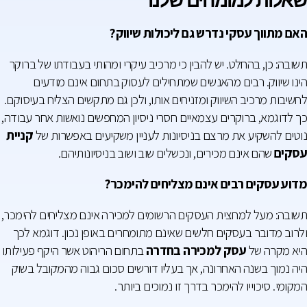
שאלות למומחים שלנו
האם מתווך עסקי נדרש גם ליכולות שיווק?
תשובה: כן, בהחלט. יש להבין כי מרכיב עיקרי ומהותי בעבודתו של ברוקר
הינו שיווק. רבים מהאנשים שמתחילים לעסוק בתחום אינם מודעים
לחשיבות מרכיב השיווק ומזניחים אותו, ולכן גם מתקשים הצליח בעיסוקם.
כך לדוגמא, ברוקרים עצמאיים חסרי ניסיון המחפשים נואשות אחר עבודה,
נוטים להשקיע את מרצם בניסיונות לעניין משקיעים באפשרות של
קניית
עסקים
שהם אינם מכירים, ונכשלים שוב ושוב בניסיונותיהם.
מדוע עסקים רבים אינם מצליחים להימכר?
תשובה: מעל למחצית העסקים הרשומים למכירה אינם מצליחים להימכר,
ולרוב מדובר בעסקים חלשים שאינם מתומחרים באופן נכון. דוגמא לכך
היא מקרה של
עסק למכירה בחדרה
בתחום הריהוט אשר היקף פעילותו
היה נמוך בשנה האחרונה, אך בעליו דורשים סכום גבוה מהמקובל בשוק
המקומי. סיכוייו להימכר בדרך זו נמוכים ביותר.