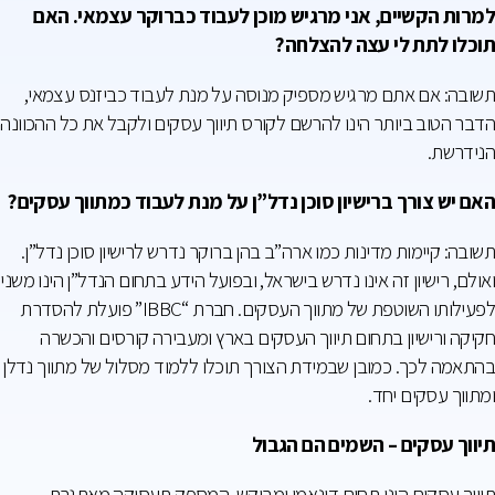
למרות הקשיים, אני מרגיש מוכן לעבוד כברוקר עצמאי. האם
תוכלו לתת לי עצה להצלחה?
תשובה: אם אתם מרגיש מספיק מנוסה על מנת לעבוד כביזנס עצמאי,
הדבר הטוב ביותר הינו להרשם לקורס תיווך עסקים ולקבל את כל ההכוונה
הנידרשת.
האם יש צורך ברישיון סוכן נדל”ן על מנת לעבוד כמתווך עסקים?
תשובה: קיימות מדינות כמו ארה”ב בהן ברוקר נדרש לרישיון סוכן נדל”ן.
ואולם, רישיון זה אינו נדרש בישראל, ובפועל הידע בתחום הנדל”ן הינו משני
לפעילותו השוטפת של מתווך העסקים. חברת “IBBC” פועלת להסדרת
חקיקה ורישיון בתחום תיווך העסקים בארץ ומעבירה קורסים והכשרה
בהתאמה לכך. כמובן שבמידת הצורך תוכלו ללמוד מסלול של מתווך נדלן
ומתווך עסקים יחד.
תיווך עסקים – השמים הם הגבול
תיווך עסקים הינו תחום דינאמי ומבוקש, המספק תעסוקה מאתגרת