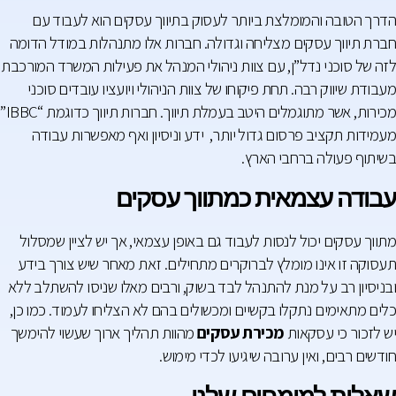
הדרך הטובה והמומלצת ביותר לעסוק בתיווך עסקים הוא לעבוד עם
חברת תיווך עסקים מצליחה וגדולה. חברות אלו מתנהלות במודל הדומה
לזה של סוכני נדל”ן, עם צוות ניהולי המנהל את פעילות המשרד המורכבת
מעבודת שיווק רבה. תחת פיקוחו של צוות הניהולי ויועציו עובדים סוכני
מכירות, אשר מתוגמלים היטב בעמלת תיווך. חברות תיווך כדוגמת “IBBC”
מעמידות תקציב פרסום גדול יותר, ידע וניסיון ואף מאפשרות עבודה
בשיתוף פעולה ברחבי הארץ.
עבודה עצמאית כמתווך עסקים
מתווך עסקים יכול לנסות לעבוד גם באופן עצמאי, אך יש לציין שמסלול
תעסוקה זו אינו מומלץ לברוקרים מתחילים. זאת מאחר שיש צורך בידע
ובניסיון רב על מנת להתנהל לבד בשוק, ורבים מאלו שניסו להשתלב ללא
כלים מתאימים נתקלו בקשיים ומכשולים בהם לא הצליחו לעמוד. כמו כן,
יש לזכור כי עסקאות
מכירת עסקים
מהוות תהליך ארוך שעשוי להימשך
חודשים רבים, ואין ערובה שיגיעו לכדי מימוש.