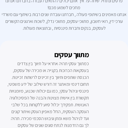
פרטים ונתחיל שיחה על איך אתם יכולים להתאים לעבודה בחברתנו אנחנו
מחכים לשמוע מכם!
אנחנו מאמינים בשיתופי פעולה , חברתנו עובדת שנים רבות בשיתוף עם משרדי
עורכי דין, רואי חשבון, מתווכי עסקים, מתווכי נדלן, לשכות וארגונים הקשורים
לעסקים, בנקים וחברות פיננסיות , ובתוצאות מעולות.
מתווך עסקים
כמתווך עסקי תהיה אחראי על תיווך בין צדדים
בעסקאות הכרוכות בקנייה או מכירה של עסקים,
הכנסת שותפים ותיווך בין זכיינים לרשתות זכיינות.
תחום דינמי ומאתגר זה דורש שילוב של ידע משפטי,
פיננסי וניהול עסקי, כמו גם יכולות שכנוע, מיומנויות
תקשורת בין אישית מצוינות והבנה של הפסיכולוגיה
האנושית. תפקידך יכלול סיוע ללקוחות בכל שלבי
העסקה העסקית, החל מאפיון העסק ואיתור קונים
ועד לניהול משא ומתן וגיבוש הסכמי מכירה. תהיה
לך גם הזדמנות לנתח סוגים שונים של עסקים