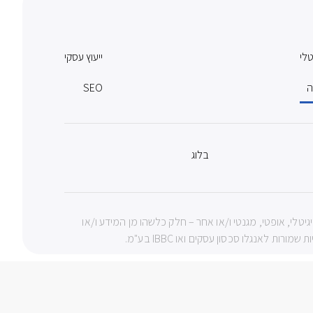
טלי
ייעוץ עסקי
ה
SEO
בלוג
צעי מכני, דיגיטלי, אופטי, מגנטי ו/או אחר – חלק כלשהו מן המידע ו/או
 לאנגלו סכסון עסקים ואו IBBC בע"מ.