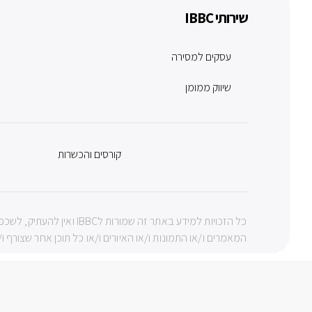
שירותי IBBC
עסקים למסירה
שיווק ממומן
קורסים והכשרות
כל הזכויות למידע באתר ז
המאמרים ו/או התמונות ו/או האיורים ו/או כל תוכן אחר שצורף ו/או 