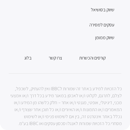
שיווק בסושיאל
עסקים למסירה
שיווק ממומן
קורסים והכשרות
צרו קשר
בלוג
כל הזכויות למידע באתר זה שמורות לIBBC ואין להעתיק, לשכפל,
לצלם, לתרגם, לקלוט ו/או לאכסן במאגר מידע בכל דרך ו/או אמצעי
מכני, דיגיטלי, אופטי, מגנטי ו/או אחר – חלק כלשהו מן המידע ו/או
המאמרים ו/או התמונות ו/או האיורים ו/או כל תוכן אחר שצורף ו/או
נכלל באתר אינטרנט זה, בין אם לשימוש פנימי ו/או לשימוש
מסחרי.כל הזכויות שמורות לאנגלו סכסון עסקים ואו IBBC בע"מ.