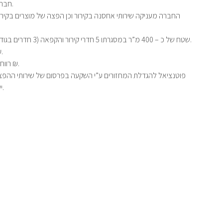
חברה מצליחה עם לקוחות ותיקים ואיכותיים.
החברה מעניקה שירותי אחסנה בקירור וכן הפצה של מוצרים בקיר
שטח של כ – 400 מ”ר במסגרתו 5 חדרי קירור והקפאה (3 חדרים בגודל 36 מ”ר ועוד 2 חדרים בגודל 18 מ”ר).
מחזור חודשי 
רווח תפעולי חודשי ממוצע של כ – 27,000 ₪.
פוטנציאל להגדלת המחזורים ע”י השקעה בפרסום של שירותי ההפצה ב
ישנם 2 חדרי קירור שאינם בשימוש קבוע.