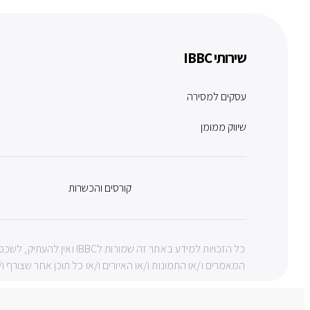
שירותי IBBC
עסקים למסירה
שיווק ממומן
קורסים והכשרות
כל הזכויות למידע באתר ז
המאמרים ו/או התמונות ו/או האיורים ו/או כל תוכן אחר שצורף ו/או 