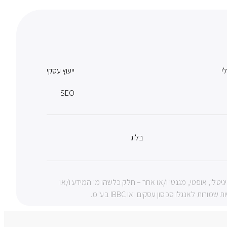
לי
ייעוץ עסקי
SEO
בלוג
צעי מכני, דיגיטלי, אופטי, מגנטי ו/או אחר – חלק כלשהו מן המידע ו/או
 לאנגלו סכסון עסקים ואו IBBC בע"מ.