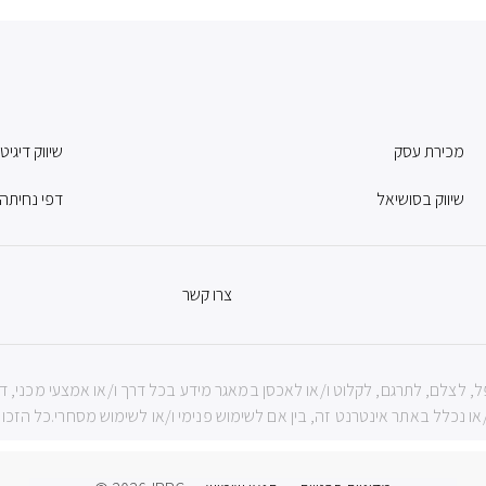
מכירת עסק
שיווק דיגיט
שיווק בסושיאל
דפי נחיתה
צרו קשר
ה שמורות לIBBC ואין להעתיק, לשכפל, לצלם, לתרגם, לקלוט ו/או לאכסן במאגר מידע בכל דרך ו/או אמ
נכלל באתר אינטרנט זה, בין אם לשימוש פנימי ו/או לשימוש מסחרי.כל הזכויות שמורות