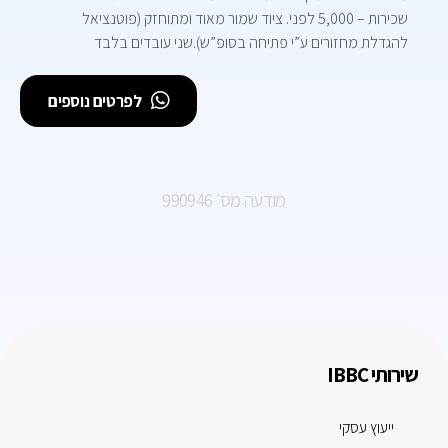
שכירות – 5,000 לפני. ציוד שמור מאוד ומתוחזק (פוטנציאל
להגדלת מחזורים ע”י פתיחה בסופ”ש).שני עובדים בלבד
לפרטים נוספים
מודעה מס׳ 990946
שירותי IBBC
ייעוץ עסקי