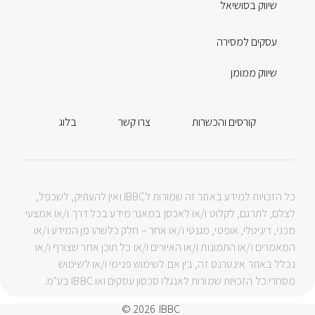
שיווק בסושיאל
עסקים למסירה
שיווק ממומן
קורסים והכשרות
צרו קשר
בלוג
כל הזכויות למידע באתר זה שמורות לIBBC ואין להעתיק, לשכפל,
לצלם, לתרגם, לקלוט ו/או לאכסן במאגר מידע בכל דרך ו/או אמצעי
מכני, דיגיטלי, אופטי, מגנטי ו/או אחר – חלק כלשהו מן המידע ו/או
המאמרים ו/או התמונות ו/או האיורים ו/או כל תוכן אחר שצורף ו/או
נכלל באתר אינטרנט זה, בין אם לשימוש פנימי ו/או לשימוש
מסחרי.כל הזכויות שמורות לאנגלו סכסון עסקים ואו IBBC בע"מ.
© 2026
IBBC