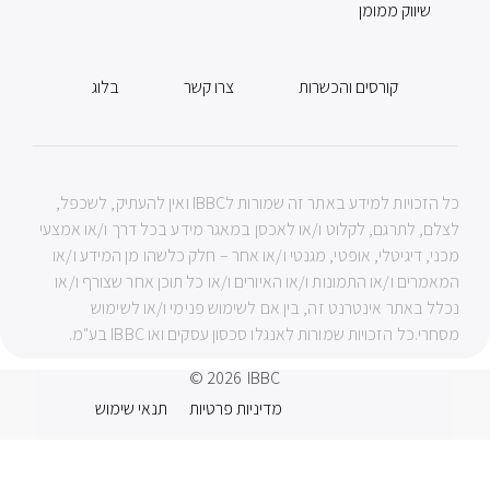
שיווק ממומן
קורסים והכשרות
צרו קשר
בלוג
כל הזכויות למידע באתר זה שמורות לIBBC ואין להעתיק, לשכפל,
לצלם, לתרגם, לקלוט ו/או לאכסן במאגר מידע בכל דרך ו/או אמצעי
מכני, דיגיטלי, אופטי, מגנטי ו/או אחר – חלק כלשהו מן המידע ו/או
המאמרים ו/או התמונות ו/או האיורים ו/או כל תוכן אחר שצורף ו/או
נכלל באתר אינטרנט זה, בין אם לשימוש פנימי ו/או לשימוש
מסחרי.כל הזכויות שמורות לאנגלו סכסון עסקים ואו IBBC בע"מ.
© 2026
IBBC
מדיניות פרטיות
תנאי שימוש