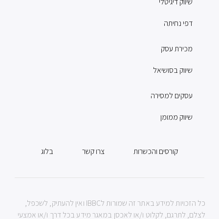
שיווק דיגיטלי
דפי נחיתה
מכירת עסק
שיווק בסושיאל
עסקים למסירה
שיווק ממומן
קורסים והכשרות
צרו קשר
בלוג
כל הזכויות למידע באתר זה שמורות לIBBC ואין להעתיק, לשכפל,
לצלם, לתרגם, לקלוט ו/או לאכסן במאגר מידע בכל דרך ו/או אמצעי