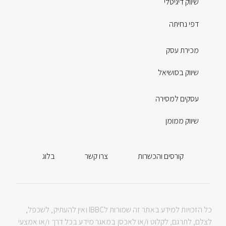
שיווק דיגיטלי
דפי נחיתה
מכירת עסק
שיווק בסושיאל
עסקים למסירה
שיווק ממומן
קורסים והכשרות
צרו קשר
בלוג
כל הזכויות למידע באתר זה שמורות לIBBC ואין להעתיק, לשכפל,
לצלם, לתרגם, לקלוט ו/או לאכסן במאגר מידע בכל דרך ו/או אמצעי