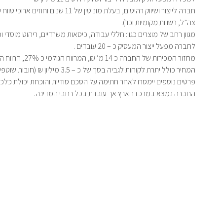
חברה לייצור ושיווק רהיטים, בעלת מוניטין 
צה”ל, רשויות מקומיות וכו’).
מגוון רחב של מוצרים כגון: חללי עבודה, כיסאות משרדיים, ריהוט מוסדי וכו
לחברה מפעל ייצור המעסיק כ – 20 עובדים .
מחזור המכירות של החברה כ 14 מ’ ₪, המרווח הגולמי כ 27%, הרווח התפעולי של החברה 1.7 מ’ ש”ח בשנה.
המחיר כולל יתרת לקוחות לגביה בסך של כ – 3.5 מיליון ₪ (חובות שוטפים של לקוחות).
פרטים נוספים יימסרו לאחר חתימה על הסכם סודיות והוכחת יכולת כלכל
החברה נמצא במרכז הארץ אך עובדת בכל רחבי המדינה.