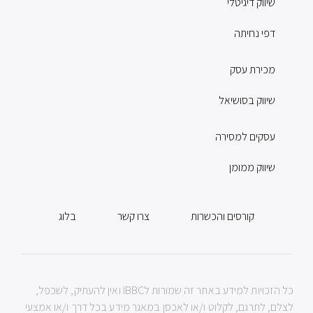
שיווק דיגיטלי
דפי נחיתה
מכירת עסק
שיווק בסושיאל
עסקים למסירה
שיווק ממומן
קורסים והכשרות
צרו קשר
בלוג
כל הזכויות למידע באתר זה שמורות לIBBC ואין להעתיק, לשכפל,
לצלם, לתרגם, לקלוט ו/או לאכסן במאגר מידע בכל דרך ו/או אמצעי