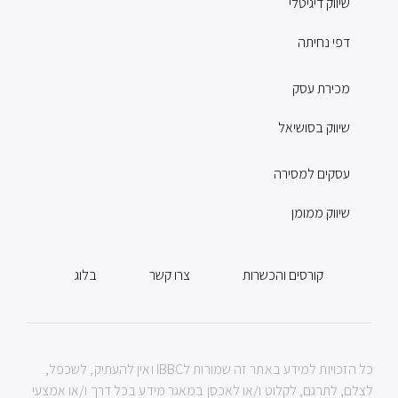
שיווק דיגיטלי
דפי נחיתה
מכירת עסק
שיווק בסושיאל
עסקים למסירה
שיווק ממומן
קורסים והכשרות
צרו קשר
בלוג
כל הזכויות למידע באתר זה שמורות לIBBC ואין להעתיק, לשכפל,
לצלם, לתרגם, לקלוט ו/או לאכסן במאגר מידע בכל דרך ו/או אמצעי