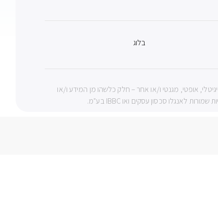
בלוג
צעי מכני, דיגיטלי, אופטי, מגנטי ו/או אחר – חלק כלשהו מן המידע ו/או
 לאנגלו סכסון עסקים ואו IBBC בע"מ.