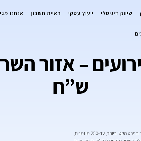
שיווק דיגיטלי
ייעוץ עסקי
ראיית חשבון
אנחנו מגיי
ם
ש”ח
אולם אירועים /מתחם שף רווחי, יפהפה ומושקע, חדש, מעוצב עד הפרט הקטן ביותר, עד-250 מוזמנים,
ה בשרון, מתאים לגדלים וסוגים שונים