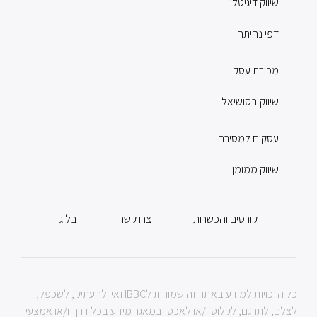
שיווק דיגיטלי
דפי נחיתה
מכירת עסק
שיווק בסושיאל
עסקים למסירה
שיווק ממומן
קורסים והכשרות
צרו קשר
בלוג
כל הזכויות למידע באתר זה שמורות לIBBC ואין להעתיק, לשכפל,
לצלם, לתרגם, לקלוט ו/או לאכסן במאגר מידע בכל דרך ו/או אמצעי