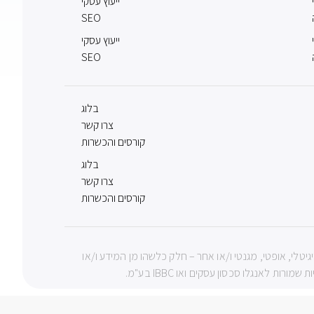
ייעוץ עסקי
SEO
ייעוץ עסקי
SEO
בלוג
צרו קשר
קורסים והכשרות
בלוג
צרו קשר
קורסים והכשרות
צעי מכני, דיגיטלי, אופטי, מגנטי ו/או אחר – חלק כלשהו מן המידע ו/או
 לאנגלו סכסון עסקים ואו IBBC בע"מ.