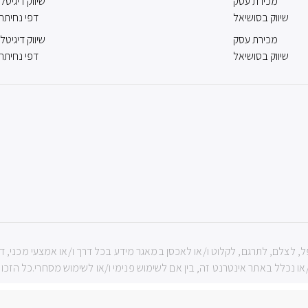
מכירת עסק
שיווק דיגיטלי
שיווק בסושיאל
דפי נחיתה
מכירת עסק
שיווק דיגיטלי
שיווק בסושיאל
דפי נחיתה
ה שמורות לIBBC ואין להעתיק, לשכפל, לצלם, לתרגם, לקלוט ו/או לאכסן במאגר מידע בכל דרך ו/או אמ
נכלל באתר אינטרנט זה, בין אם לשימוש פנימי ו/או לשימוש מסחרי.כל הזכויות שמורות