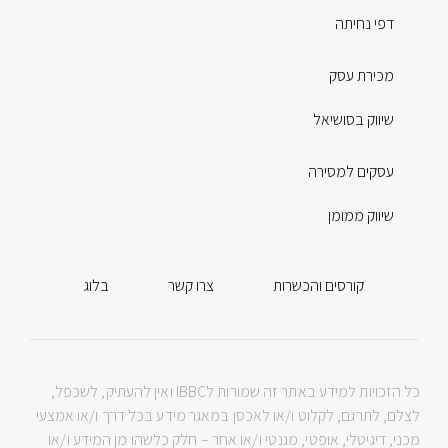
דפי נחיתה
מכירת עסק
שיווק בסושיאל
עסקים למסירה
שיווק ממומן
קורסים והכשרות
צרו קשר
בלוג
כל הזכויות למידע באתר זה שמורות לIBBC ואין להעתיק, לשכפל,
לצלם, לתרגם, לקלוט ו/או לאכסן במאגר מידע בכל דרך ו/או אמצעי
מכני, דיגיטלי, אופטי, מגנטי ו/או אחר – חלק כלשהו מן המידע ו/או