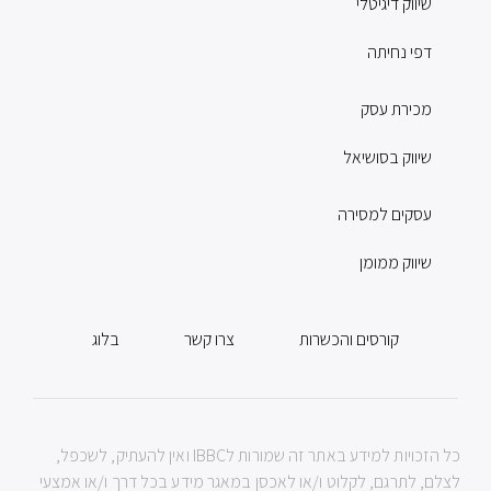
שיווק דיגיטלי
דפי נחיתה
מכירת עסק
שיווק בסושיאל
עסקים למסירה
שיווק ממומן
קורסים והכשרות
צרו קשר
בלוג
כל הזכויות למידע באתר זה שמורות לIBBC ואין להעתיק, לשכפל,
לצלם, לתרגם, לקלוט ו/או לאכסן במאגר מידע בכל דרך ו/או אמצעי