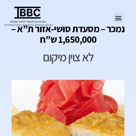
נמכר – מסעדת סושי-אזור ת”א –
1,650,000 ש”ח
לא צוין מיקום