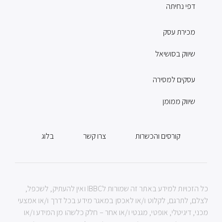
דפי נחיתה
מכירת עסק
שיווק בסושיאל
עסקים למסירה
שיווק ממומן
קורסים והכשרות
צרו קשר
בלוג
כל הזכויות למידע באתר זה שמורות לIBBC ואין להעתיק, לשכפל,
לצלם, לתרגם, לקלוט ו/או לאכסן במאגר מידע בכל דרך ו/או אמצעי
מכני, דיגיטלי, אופטי, מגנטי ו/או אחר – חלק כלשהו מן המידע ו/או