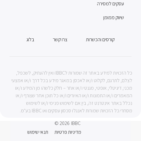
עסקים למסירה
שיווק ממומן
קורסים והכשרות
צרו קשר
בלוג
כל הזכויות למידע באתר זה שמורות לIBBC ואין להעתיק, לשכפל,
לצלם, לתרגם, לקלוט ו/או לאכסן במאגר מידע בכל דרך ו/או אמצעי
מכני, דיגיטלי, אופטי, מגנטי ו/או אחר – חלק כלשהו מן המידע ו/או
המאמרים ו/או התמונות ו/או האיורים ו/או כל תוכן אחר שצורף ו/או
נכלל באתר אינטרנט זה, בין אם לשימוש פנימי ו/או לשימוש
מסחרי.כל הזכויות שמורות לאנגלו סכסון עסקים ואו IBBC בע"מ.
© 2026
IBBC
מדיניות פרטיות
תנאי שימוש