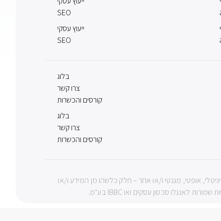
ייעוץ עסקי
SEO
ייעוץ עסקי
SEO
בלוג
צרו קשר
קורסים והכשרות
בלוג
צרו קשר
קורסים והכשרות
צעי מכני, דיגיטלי, אופטי, מגנטי ו/או אחר – חלק כלשהו מן המידע ו/או
 לאנגלו סכסון עסקים ואו IBBC בע"מ.