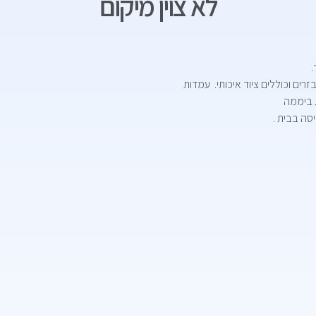
לא צוין מיקום
רים וכוללים ציוד איכותי. עמדות
יסה בבית .