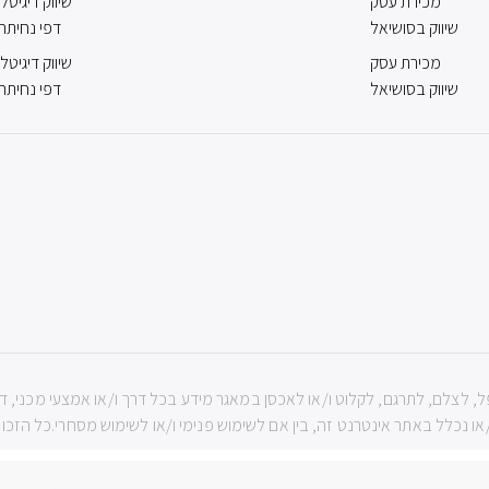
מכירת עסק
שיווק דיגיטלי
שיווק בסושיאל
דפי נחיתה
מכירת עסק
שיווק דיגיטלי
שיווק בסושיאל
דפי נחיתה
ה שמורות לIBBC ואין להעתיק, לשכפל, לצלם, לתרגם, לקלוט ו/או לאכסן במאגר מידע בכל דרך ו/או אמ
נכלל באתר אינטרנט זה, בין אם לשימוש פנימי ו/או לשימוש מסחרי.כל הזכויות שמורות