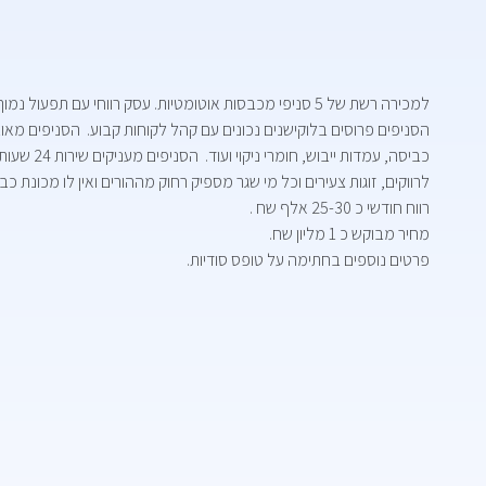
למכירה רשת של 5 סניפי מכבסות אוטומטיות. עסק רווחי עם תפעול נמוך.
הסניפים פרוסים בלוקישנים נכונים עם קהל לקוחות קבוע. הסניפים מאובז
כביסה, עמדות ייבוש, חומרי ניקוי ועוד. הסניפים מעניקים שירות 24 שעות ביממה
לרווקים, זוגות צעירים וכל מי שגר מספיק רחוק מההורים ואין לו מכונת כב
רווח חודשי כ 25-30 אלף שח .
מחיר מבוקש כ 1 מליון שח.
פרטים נוספים בחתימה על טופס סודיות.