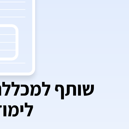
שותף למכללה 
לימודי קב