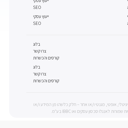
ייעוץ עסקי
SEO
ייעוץ עסקי
SEO
בלוג
צרו קשר
קורסים והכשרות
בלוג
צרו קשר
קורסים והכשרות
צעי מכני, דיגיטלי, אופטי, מגנטי ו/או אחר – חלק כלשהו מן המידע ו/או
 לאנגלו סכסון עסקים ואו IBBC בע"מ.