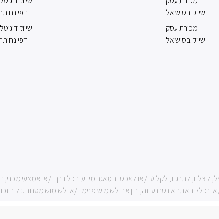
מכירת עסק
שיווק דיגיטלי
שיווק בסושיאל
דפי נחיתה
מכירת עסק
שיווק דיגיטלי
שיווק בסושיאל
דפי נחיתה
ה שמורות לIBBC ואין להעתיק, לשכפל, לצלם, לתרגם, לקלוט ו/או לאכסן במאגר מידע בכל דרך ו/או אמ
נכלל באתר אינטרנט זה, בין אם לשימוש פנימי ו/או לשימוש מסחרי.כל הזכויות שמורות