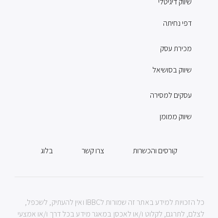
שיווק דיגיטלי
דפי נחיתה
מכירת עסק
שיווק בסושיאל
עסקים למסירה
שיווק ממומן
קורסים והכשרות
צרו קשר
בלוג
כל הזכויות למידע באתר זה שמורות לIBBC ואין להעתיק, לשכפל,
לצלם, לתרגם, לקלוט ו/או לאכסן במאגר מידע בכל דרך ו/או אמצעי