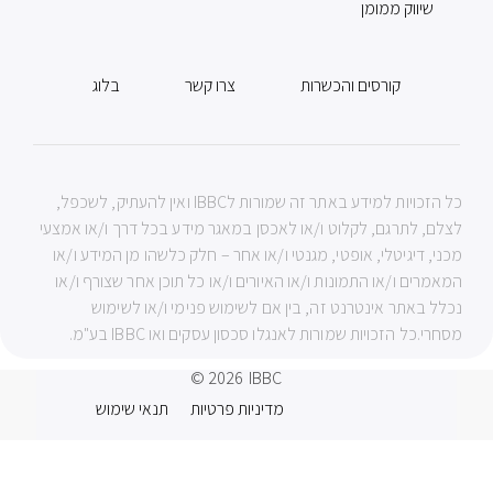
שיווק ממומן
קורסים והכשרות
צרו קשר
בלוג
כל הזכויות למידע באתר זה שמורות לIBBC ואין להעתיק, לשכפל,
לצלם, לתרגם, לקלוט ו/או לאכסן במאגר מידע בכל דרך ו/או אמצעי
מכני, דיגיטלי, אופטי, מגנטי ו/או אחר – חלק כלשהו מן המידע ו/או
המאמרים ו/או התמונות ו/או האיורים ו/או כל תוכן אחר שצורף ו/או
נכלל באתר אינטרנט זה, בין אם לשימוש פנימי ו/או לשימוש
מסחרי.כל הזכויות שמורות לאנגלו סכסון עסקים ואו IBBC בע"מ.
© 2026
IBBC
מדיניות פרטיות
תנאי שימוש