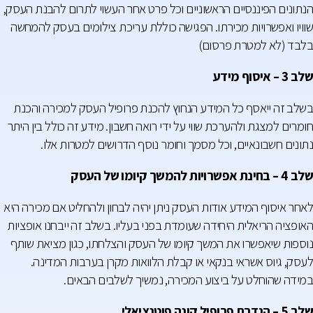
הנתונים הפיננסיים הראשוניים וכל פרט אחר העשוי לתרום להבנת העסק,
שוויו ואפשרויות מכירתו. הפגישה כוללת עריכת צילומים בעסק להמחשה
בלבד (לא למטרת פרסום)
שלב 3 – איסוף מידע
בשלב זה ייאסף כל המידע הנחוץ להכנת פרופיל העסק למכירה והכנת
חומרים למצגת ולהערכת שווי על ידי רואה חשבון. מידע זה כולל בין היתר
נתונים חשבונאיים, וכל מסמך וחומר נוסף הדרושים למטרות אלו.
שלב 4 – בחינת אפשרויות להמשך קיומו של העסק
לאחר איסוף המידע אודות העסק ניתן יהיה לבחון ולהחליט אם מכירה היא
האופציה הריאלית היחידה שעומדת בפני בעליו. בשלב זה ייבחנו אופציות
נוספות שיאפשרו את המשך קיומו של העסק והצלחתו, כגון מציאת שותף
לעסק, גיוס אשראי בנקאי או קבלת הלוואות מקרן בערבות המדינה.
במידה שהוחלט על ביצוע המכירה, נמשיך לשלבים הבאים.
שלב 5 – הגדרת פרופיל קונה פוטנציאלי