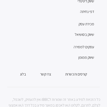
שיווק דיגיטלי
דפי נחיתה
מכירת עסק
שיווק בסושיאל
עסקים למסירה
שיווק ממומן
קורסים והכשרות
צרו קשר
בלוג
כל הזכויות למידע באתר זה שמורות לIBBC ואין להעתיק, לשכפל,
לצלם, לתרגם, לקלוט ו/או לאכסן במאגר מידע בכל דרך ו/או אמצעי