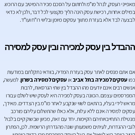
מאפייני העסק, לנהל מו”מ ולחתום על הסכם מכירה המיטיב עם הרוכש.
במילים אחרות, רכישת עסק הינה הליך מקצועי לכל דבר, ולכן לא כדאי
לבצעה לבד אלא בעזרת מתווך עסקים מיומן ובליווי רו”ח ועו”ד.
ההבדל בין עסק למכירה ובין עסק למסירה
אם אתם מנסים לאתר עסק בעזרת המדיה, בוודאי נתקלתם במודעות
כמו
עסקים למכירה בתל אביב
או
עסקים למסירה בשרון
. למעשה,
אנשים רבים אינם יודעים מהו ההבדל בין שתי הגרסאות, לרבות
המפרסמים עצמם. הכוונה בעסק למכירה היא לעסק שיש לשלם עבורו
מראש לידי בעליו, בהתאם לשווי שנקבע לאחר מו”מ בין הצדדים. מאידך,
עסקים למסירה אינם ללא עלות, אלא כאלו שהתשלום עליהם מורכב
מנטילת התחייבויותיהם הקיימות. יחד עם זאת, מכיוון שבשוק קיים בלבול
לגבי ההגדרות, לעיתים משמעותן שונה מהגדרתן הרשמית. לכן, הפתרון
הטוב ביותר הוא לשאול את בעל העסק המפרסם מהן בדיוק כוונותיו.