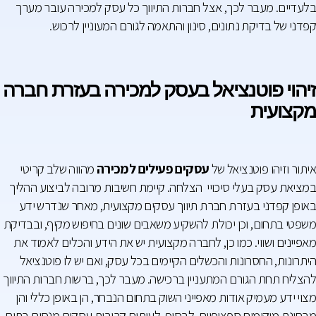
בלעדיים. מעבר לכך, אצל חברות התיווך כל עסק למכירה עובר מערך
קפדני של בדיקת נתונים, סינון והתאמה לגורם המעוניין לרכוש.
זיהוי פוטנציאל בעסק למכירה בעזרת חברה
מקצועית
איתור וזיהו פוטנציאל של
עסקים פעילים למכירה
מהווה שלב קריטי
במציאת עסק בעלי סיכויי הצלחה. קיימת חשיבות מרובה לביצוע ההליך
באופן קפדני בעזרת חברת תיווך עסקים מקצועית, מאחר שנדרש ידע
משפטי בתחום, וכן יכולת להשקיע משאבים שונים בחיפוש מקיף, ובבדיקת
מאפיינים ושווי. כמו כן, לחברה מקצועית יש את הידע והכלים לאמוד את
היתרונות, החסרונות והכשלים הקיימים בכל עסק, ואם יש לו פוטנציאל
להצליח תחת הגורם המתעניין ברכישה. מעבר לכך, ברשות חברות התיווך
מצוי ידע מעמיק אודות מאפייני השוק בתחום הנבחר, הן באופן כללי והן
מבחינת מיקומים ספציפיים. לבסוף, לעיתים קרובות עסקים מנסים בתום