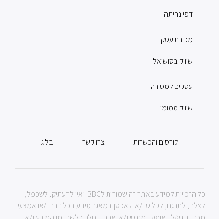
דפי נחיתה
מכירת עסק
שיווק בסושיאל
עסקים למסירה
שיווק ממומן
קורסים והכשרות
צרו קשר
בלוג
כל הזכויות למידע באתר זה שמורות לIBBC ואין להעתיק, לשכפל,
לצלם, לתרגם, לקלוט ו/או לאכסן במאגר מידע בכל דרך ו/או אמצעי
מכני, דיגיטלי, אופטי, מגנטי ו/או אחר – חלק כלשהו מן המידע ו/או