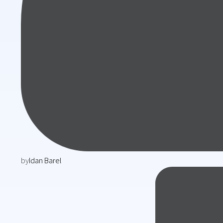
by
Idan Barel