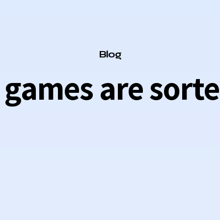
Category
Blog
o games are sorte