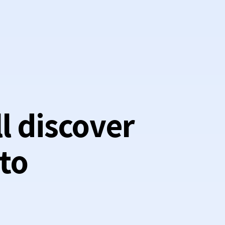
ll discover
 to