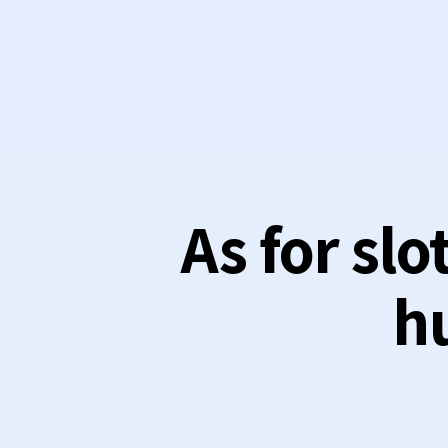
As for slo
hu