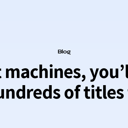
Category
Blog
t machines, you’
ndreds of titles