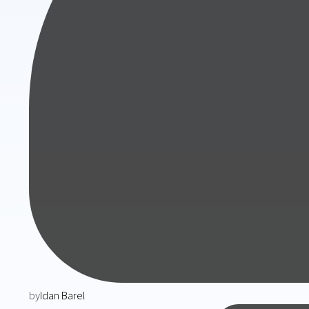
by
Idan Barel