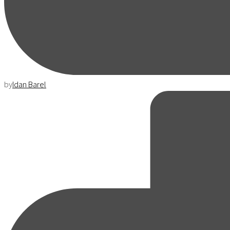
by
Idan Barel