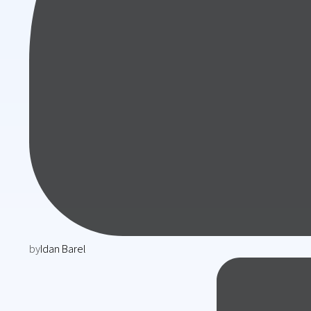
by
Idan Barel