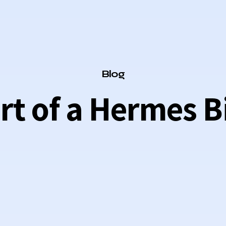
Category
Blog
rt of a Hermes B