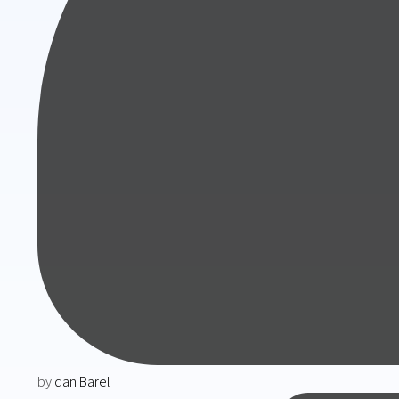
by
Idan Barel