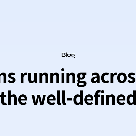
Category
Blog
ns running across
the well-define