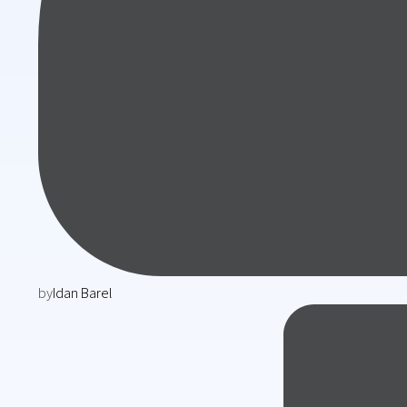
by
Idan Barel