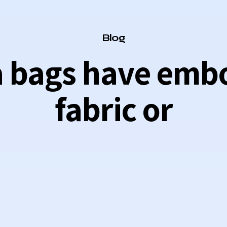
Category
Blog
 bags have emb
fabric or