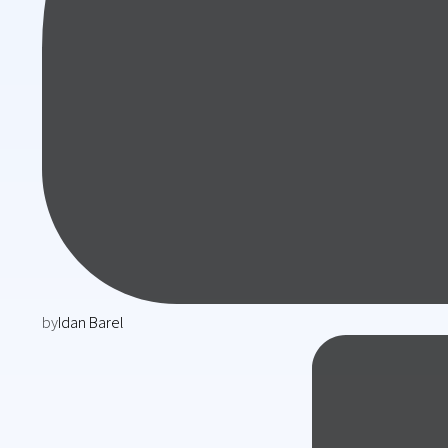
by
Idan Barel