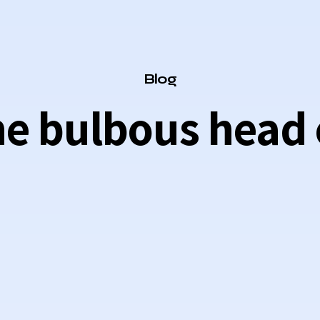
Category
Blog
he bulbous head 