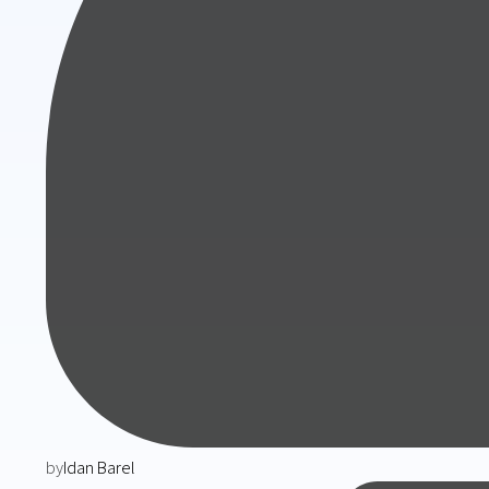
by
Idan Barel