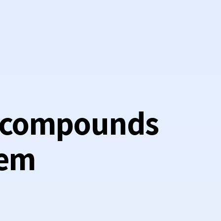
l compounds
tem