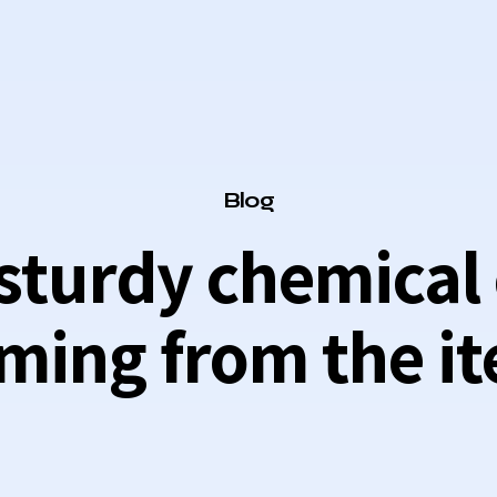
Category
Blog
r sturdy chemica
ming from the i