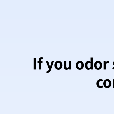
If you odo
co