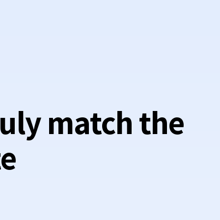
ruly match the
te