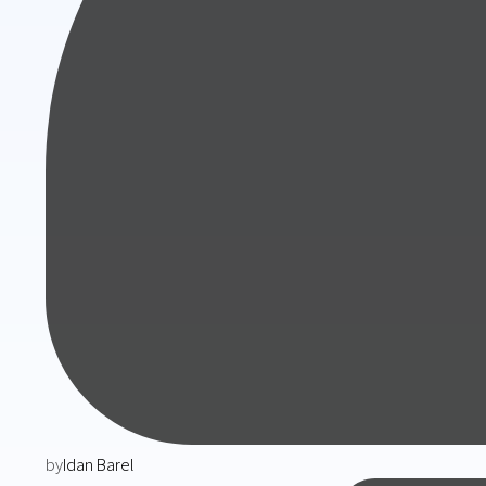
by
Idan Barel