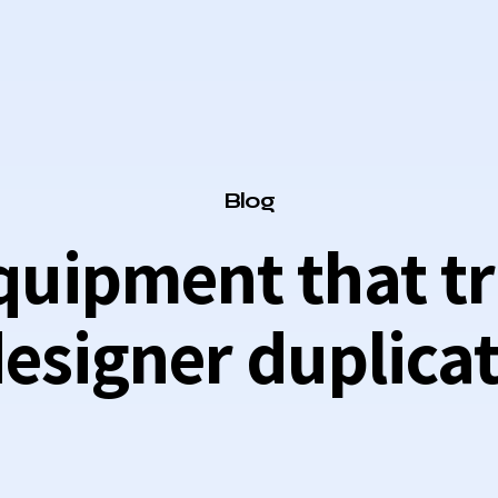
Category
Blog
quipment that t
esigner duplica