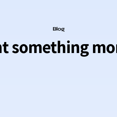
Category
Blog
nt something mor