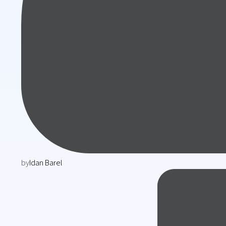
by
Idan Barel