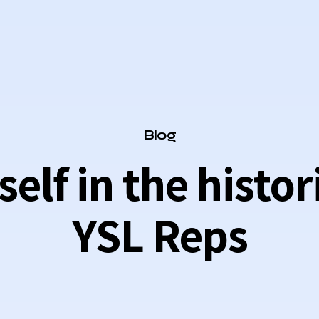
Category
Blog
lf in the histor
YSL Reps