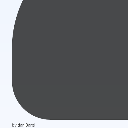
by
Idan Barel