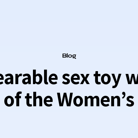
Category
Blog
 wearable sex toy
of the Women’s