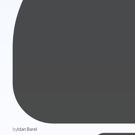
by
Idan Barel