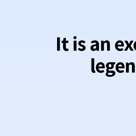
It is an e
lege