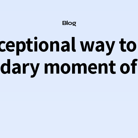
Category
Blog
xceptional way t
ndary moment of