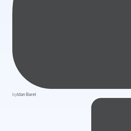
by
Idan Barel