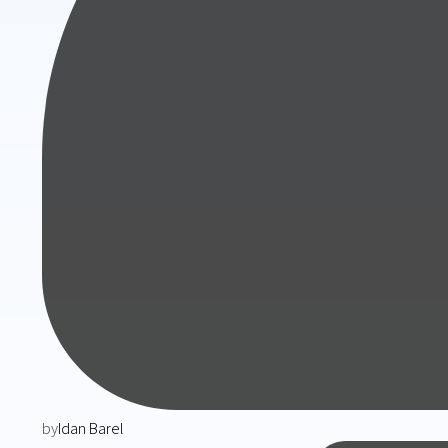
by
Idan Barel