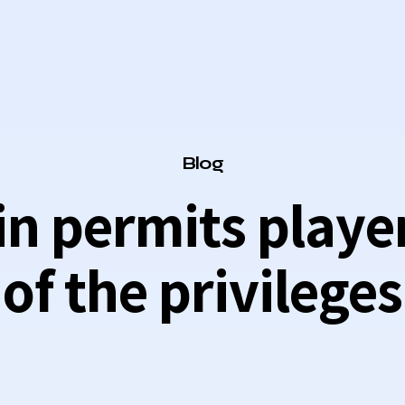
Category
Blog
in permits playe
of the privileges