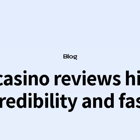
Category
Blog
sino reviews hi
redibility and fa