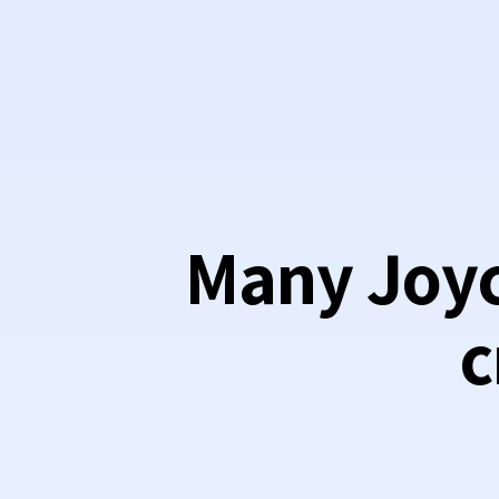
Many Joyca
c