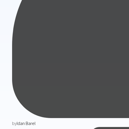
by
Idan Barel