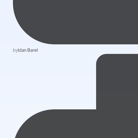
by
Idan Barel