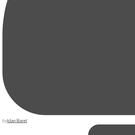
by
Idan Barel