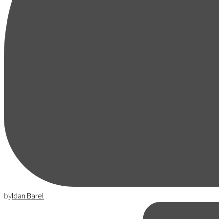
by
Idan Barel