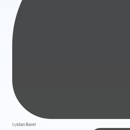
by
Idan Barel