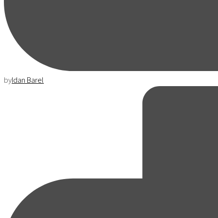
by
Idan Barel