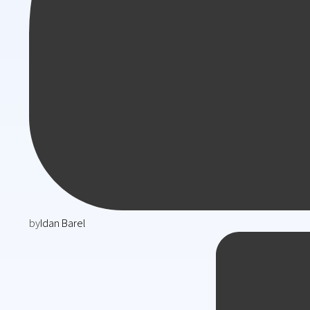
by
Idan Barel