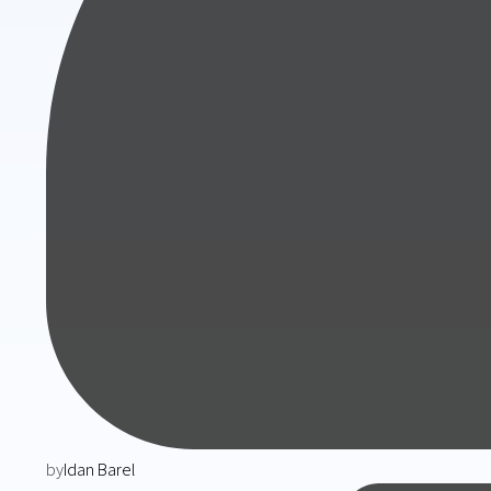
by
Idan Barel