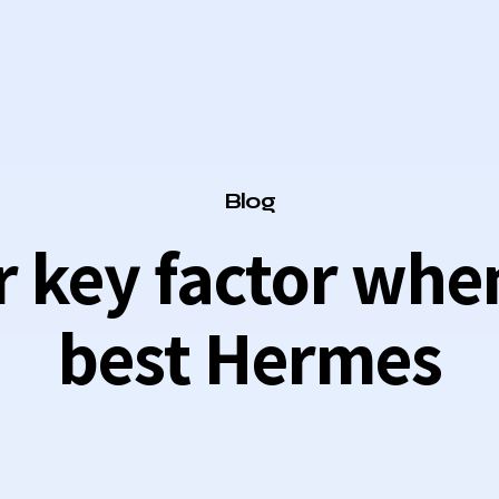
Category
Blog
r key factor whe
best Hermes